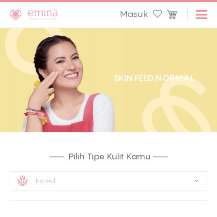
Masuk
S
K
I
N
F
E
E
D
N
O
R
M
A
L
Pilih Tipe Kulit Kamu
Normal