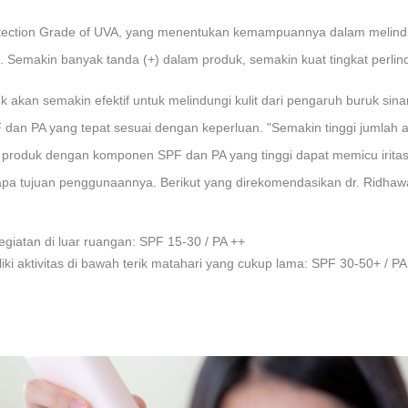
otection Grade of UVA, yang menentukan kemampuannya dalam melindung
+. Semakin banyak tanda (+) dalam produk, semakin kuat tingkat perli
akan semakin efektif untuk melindungi kulit dari pengaruh buruk sina
an PA yang tepat sesuai dengan keperluan. "Semakin tinggi jumlah an
produk dengan komponen SPF dan PA yang tinggi dapat memicu iritasi ku
apa tujuan penggunaannya. Berikut yang direkomendasikan dr. Ridhawa
giatan di luar ruangan: SPF 15-30 / PA ++
iki aktivitas di bawah terik matahari yang cukup lama: SPF 30-50+ / P