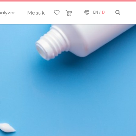
Masuk
nalyzer
EN
/
ID