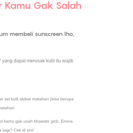
iar Kamu Gak Salah
lum membeli sunscreen lho,
 yang dapat merusak kulit itu wajib
n sel kulit akibat matahari (bisa berupa
matahari.
pi kamu gak usah khawatir
girls
, Emina
a saja? Cek di sini!