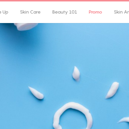
e Up
Skin Care
Beauty 101
Promo
Skin A