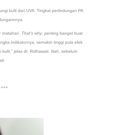
i kulit dari UVA. Tingkat perlindungan PA
ndungannnya.
r matahari.
That's why
, penting banget buat
gka indikatornya, semakin tinggi pula efek
lit," jelas dr. Ridhawati.
Nah,
sebelum
ti:
A +++