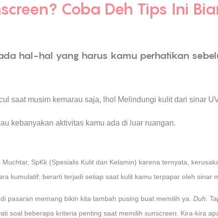
nscreen? Coba Deh Tips Ini B
a ada hal-hal yang harus kamu perhatikan sebe
ul saat musim kemarau saja, lho! Melindungi kulit dari sinar UV
lau kebanyakan aktivitas kamu ada di luar ruangan.
i Muchtar, SpKk (Spesialis Kulit dan Kelamin) karena ternyata, kerusaka
ra kumulatif; berarti terjadi setiap saat kulit kamu terpapar oleh sinar 
 di pasaran memang bikin kita tambah pusing buat memilih ya.
Duh.
Ta
ti soal beberapa kriteria penting saat memilih
sunscreen
. Kira-kira ap