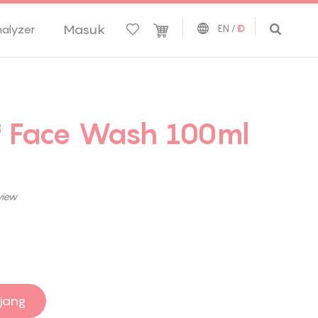
Masuk
nalyzer
EN
/
ID
ff Face Wash 100ml
view
jang