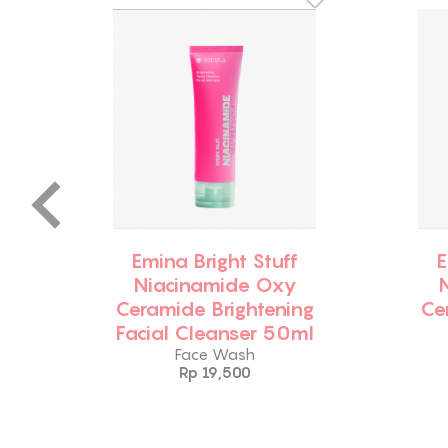
Emina Bright Stuff
E
c
Niacinamide Oxy
Ceramide Brightening
Ce
l
Facial Cleanser 50ml
Face Wash
Rp 19,500