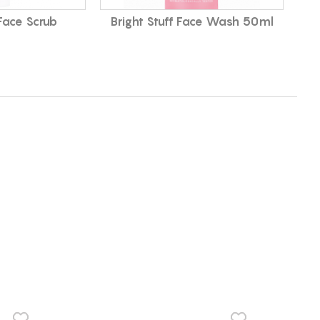
 Face Scrub
Bright Stuff Face Wash 50ml
Bri