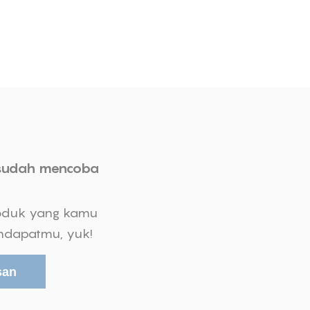
sudah mencoba
oduk yang kamu
endapatmu, yuk!
san