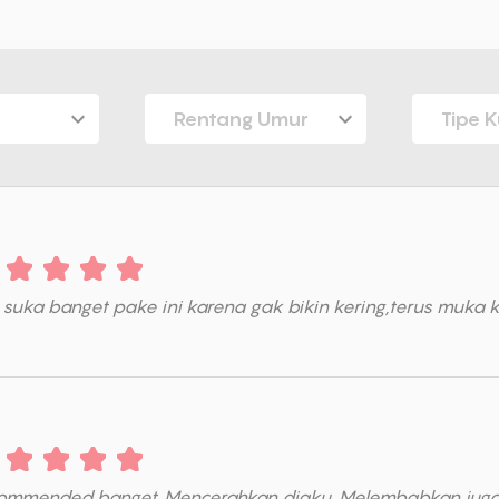
Rentang Umur
Tipe K
suka banget pake ini karena gak bikin kering,terus muka k
ommended banget, Mencerahkan diaku. Melembabkan juga, ga