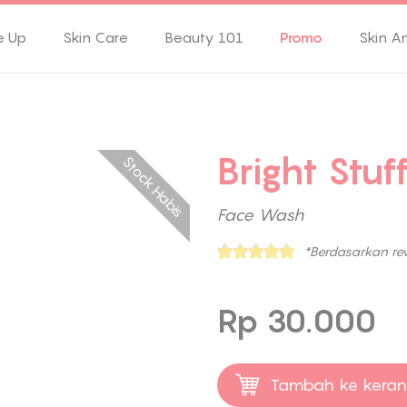
e Up
Skin Care
Beauty 101
Promo
Skin A
Bright Stu
Stock Habis
Face Wash
*Berdasarkan re
Rp 30.000
Tambah ke keran