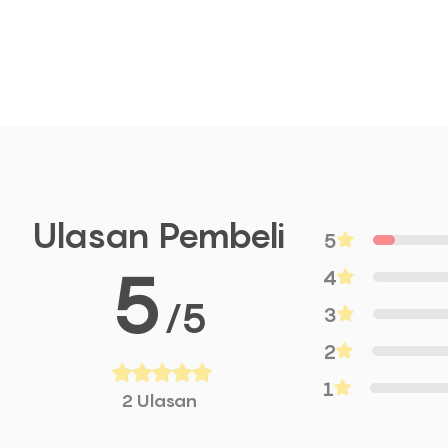
Ulasan Pembeli
5
5
4
/5
3
2
1
2 Ulasan