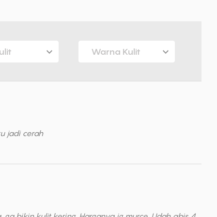
ulit
Warna Kulit
u jadi cerah
 bikin kulit kering. Harganya jg murce. Udah abis 4