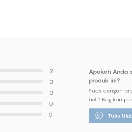
2
Apakah Anda 
produk ini?
0
Puas dengan pr
0
beli? Bagikan p
0
0
Tulis Ula