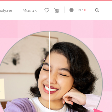
Masuk
nalyzer
EN
/
ID