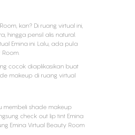
om, kan? Di ruang virtual ini,
 hingga pensil alis natural.
l Emina ini. Lalu, ada pula
y Room.
ang cocok diaplikasikan buat
de makeup di ruang virtual
au membeli shade makeup
gsung check out lip tint Emina
ung Emina Virtual Beauty Room