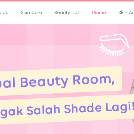
e Up
Skin Care
Beauty 101
Promo
Skin A