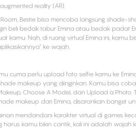
an augmented reality (AR).
ty Room, Bestie bisa mencoba langsung shade-
engin beli bedak tabur Emina atau bedak padat 
at kamu. Nah, di ruang virtual Emina ini, kamu
likasikannya” ke wajah.
u cuma perlu upload foto selfie kamu ke Emina
ade makeup yang diinginkan. Kamu bisa cobain 
ve Makeup, Choose A Model, dan Upload a Photo.
hade makeup dari Emina, disarankan banget unt
ainan mendandani karakter virtual di games kec
harus kamu bikin cantik, kali ini adalah wajah 