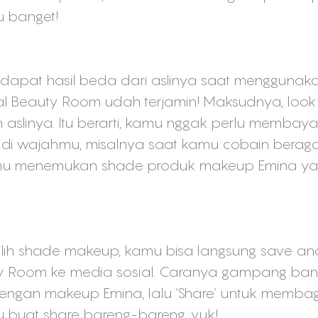
u banget!
r dapat hasil beda dari aslinya saat menggunak
tual Beauty Room udah terjamin! Maksudnya, loo
 aslinya. Itu berarti, kamu nggak perlu membay
 di wajahmu, misalnya saat kamu cobain beraga
u menemukan shade produk makeup Emina yang
h-pilih shade makeup, kamu bisa langsung save an
y Room ke media sosial. Caranya gampang banget,
gan makeup Emina, lalu ‘Share’ untuk membagik
u buat share bareng-bareng, yuk!