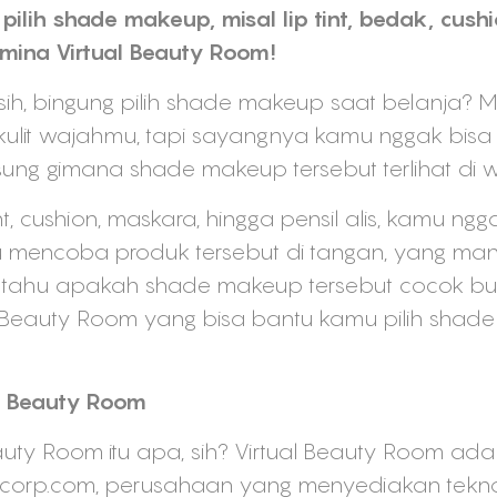
ilih shade makeup, misal lip tint, bedak, cushi
Emina Virtual Beauty Room!
sih, bingung pilih shade makeup saat belanja? M
kulit wajahmu, tapi sayangnya kamu nggak bis
sung gimana shade makeup tersebut terlihat di 
int, cushion, maskara, hingga pensil alis, kamu
u mencoba produk tersebut di tangan, yang mana
tahu apakah shade makeup tersebut cocok bu
 Beauty Room yang bisa bantu kamu pilih shad
l Beauty Room
ty Room itu apa, sih? Virtual Beauty Room adala
corp.com, perusahaan yang menyediakan teknol