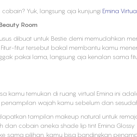
 cobain? Yuk, langsung aja kunjungi
Emina Virtu
l Beauty Room
husus dibuat untuk Bestie demi memudahkan me
o. Fitur-fitur tersebut bakal membantu kamu me
ggak pakai lama, langsung aja kenalan sama fitur
isa kamu temukan di ruang virtual Emina ini adalah 
penampilan wajah kamu sebelum dan sesudah
dapatkan tampilan makeup natural untuk remaja p
lih dan cobain aneka shade lip tint Emina Glossy
oke sama pilihan, kamu bisa bandingkan penam