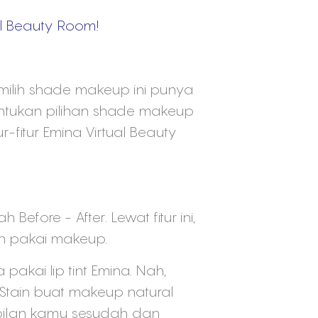
al Beauty Room!
milih shade makeup ini punya
nentukan pilihan shade makeup
-fitur Emina Virtual Beauty
Before - After. Lewat fitur ini,
 pakai makeup.
akai lip tint Emina. Nah,
 Stain buat makeup natural
pilan kamu sesudah dan