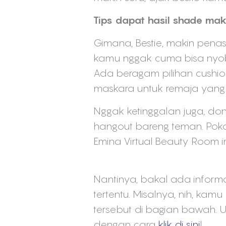
Tips dapat hasil shade mak
Gimana, Bestie, makin penas
kamu nggak cuma bisa nyobain
Ada beragam pilihan cushion
maskara untuk remaja yang 
Nggak ketinggalan juga, dong
hangout bareng teman. Poko
Emina Virtual Beauty Room in
Nantinya, bakal ada info
tertentu. Misalnya, nih, kam
tersebut di bagian bawah. 
dengan cara
klik di sini
!