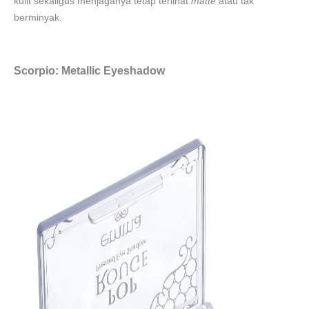
kulit sekaligus menjaganya tetap terlihat
matte
atau tak
berminyak.
Scorpio: Metallic Eyeshadow