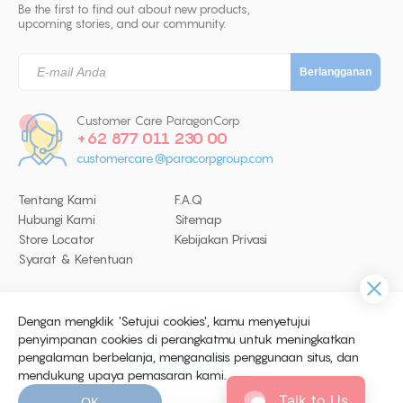
Be the first to find out about new products,
upcoming stories, and our community.
Customer Care ParagonCorp
+62 877 011 230 00
customercare@paracorpgroup.com
Tentang Kami
F.A.Q
Hubungi Kami
Sitemap
Store Locator
Kebijakan Privasi
Syarat & Ketentuan
Dengan mengklik 'Setujui cookies', kamu menyetujui
Follow Us
penyimpanan cookies di perangkatmu untuk meningkatkan
pengalaman berbelanja, menganalisis penggunaan situs, dan
mendukung upaya pemasaran kami.
© 2026 Copyright ParagonCorp. All
Talk to Us
OK