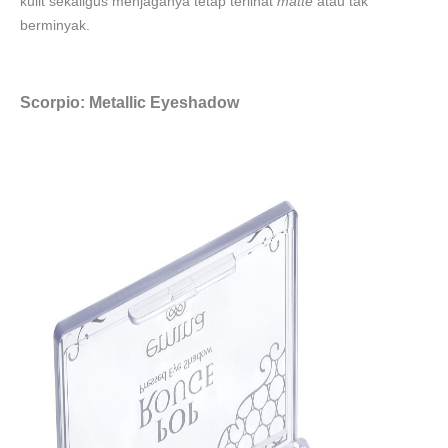
kulit sekaligus menjaganya tetap terlihat
matte
atau tak
berminyak.
Scorpio: Metallic Eyeshadow