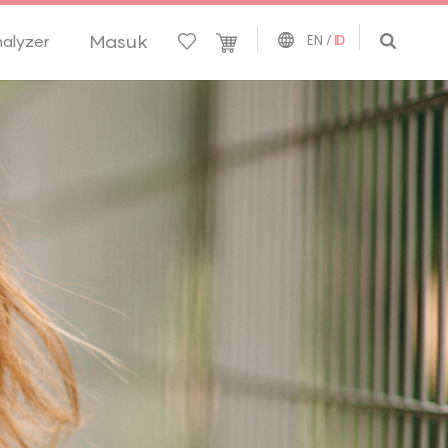
Masuk
nalyzer
EN
/
ID