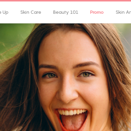
e Up
Skin Care
Beauty 101
Promo
Skin A