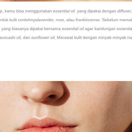
p
, kamu bisa menggunakan
essential oil
yang dipakai dengan
diffuser
ntuk kulit contohnya
lavender, rose,
atau
frankincense.
Sebelum memaka
 yang biasanya dipakai bersama
essential oil
agar kandungan
essential
 avocado oil,
dan
sunflower oil.
Merawat kulit dengan minyak-minyak natu