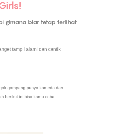
irls!
i gimana biar tetap terlihat
 banget tampil alami dan cantik
di nggak gampang punya komedo dan
h berikut ini bisa kamu coba!