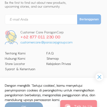
Be the first to find out about new products,
upcoming stories, and our community.
Customer Care ParagonCorp
+62 877 011 230 00
customercare@paracorpgroup.com
Tentang Kami
F.A.Q
Hubungi Kami
Sitemap
Store Locator
Kebijakan Privasi
Syarat & Ketentuan
Dengan mengklik 'Setujui cookies', kamu menyetujui
Follow Us
penyimpanan cookies di perangkatmu untuk meningkatkan
pengalaman berbelanja, menganalisis penggunaan situs, dan
mendukung upaya pemasaran kami.
© 2026 Copyright ParagonCorp. All
Talk to Us