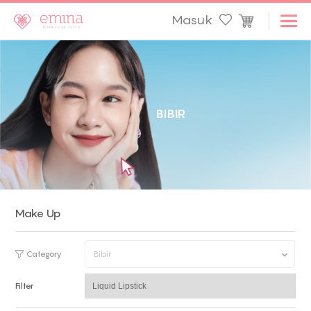
Masuk
B
I
B
I
R
Make Up
Category
Bibir
Filter