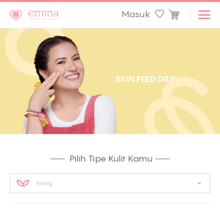
Masuk
S
K
I
N
F
E
E
D
D
R
Y
Pilih Tipe Kulit Kamu
Kering