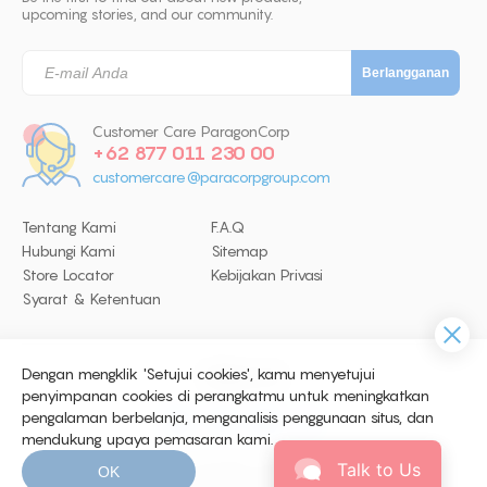
upcoming stories, and our community.
Customer Care ParagonCorp
+62 877 011 230 00
customercare@paracorpgroup.com
Tentang Kami
F.A.Q
Hubungi Kami
Sitemap
Store Locator
Kebijakan Privasi
Syarat & Ketentuan
Dengan mengklik 'Setujui cookies', kamu menyetujui
Follow Us
penyimpanan cookies di perangkatmu untuk meningkatkan
pengalaman berbelanja, menganalisis penggunaan situs, dan
mendukung upaya pemasaran kami.
© 2026 Copyright ParagonCorp. All
Talk to Us
OK