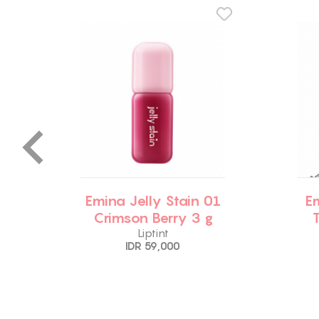
5
Emina Jelly Stain 01
E
Crimson Berry 3 g
Liptint
IDR 59,000