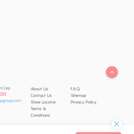
nCorp
About Us
F.A.Q
 00
Contact Us
Sitemap
pgroup.com
Store Locator
Privacy Policy
Terms &
Conditions