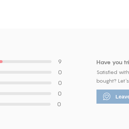
9
Have you tri
0
Satisfied wi
bought? Let'
0
0
Leave
0