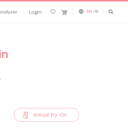
Login
Analyzer
EN
/
ID
in
w
Virtual Try On