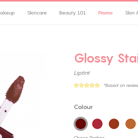
akeup
Skincare
Beauty 101
Promo
Skin 
Glossy Sta
Liptint
*Based on revie
Colour
Choco Praline