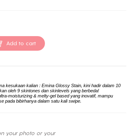
Add to cart
rtama kesukaan kalian : Emina Glossy Stain, kini hadir dalam 10
an oleh 9 skintones dan skinlevels yang berbeda!
ltra-moisturizing & melty-gel based yang inovatif, mampu
e pada bibirhanya dalam satu kali swipe.
on your photo or your