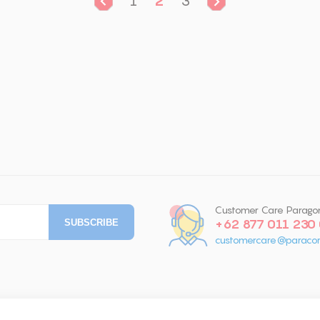
1
2
3
Customer Care Parago
+62 877 011 230
customercare@paracor