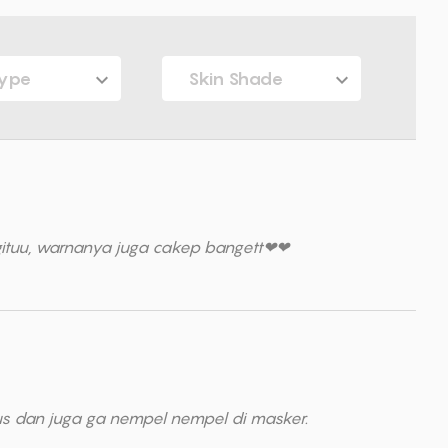
Type
Skin Shade
y gituu, warnanya juga cakep bangett❤❤
s dan juga ga nempel nempel di masker.