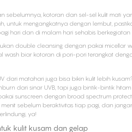
n sebelumnya, kotoran dan sel-sel kulit mati y
ah, untuk mengangkatnya dengan lembut, pasti
i pagi hari dan di malam hari sehabis berkegiata
ukan double cleansing dengan pakai micellar wat
l wash biar kotoran di pori-pori terangkat deng
 dari matahari juga bisa bikin kulit lebih kusam
urn dari sinar UVB, tapi juga bintik-bintik hitam
akai sunscreen dengan broad spectrum protect
menit sebelum beraktivitas tiap pagi, dan janga
rlindungi, ya!
ntuk kulit kusam dan gelap