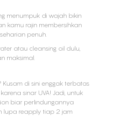
ang menumpuk di wajah bikin
kan kamu rajin membersihkan
n seharian penuh.
er atau cleansing oil dulu,
an maksimal.
? Kusam di sini enggak terbatas
 karena sinar UVA! Jadi, untuk
ion biar perlindungannya
n lupa reapply tiap 2 jam