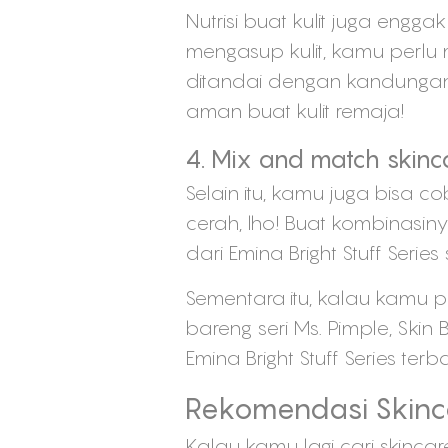
Nutrisi buat kulit juga engg
mengasup kulit, kamu perlu 
ditandai dengan kandungan b
aman buat kulit remaja!
4. Mix and match skinc
Selain itu, kamu juga bisa 
cerah, lho! Buat kombinasi
dari Emina Bright Stuff Seri
Sementara itu, kalau kamu pu
bareng seri Ms. Pimple, Ski
Emina Bright Stuff Series terb
Rekomendasi Skinca
Kalau kamu lagi cari skin