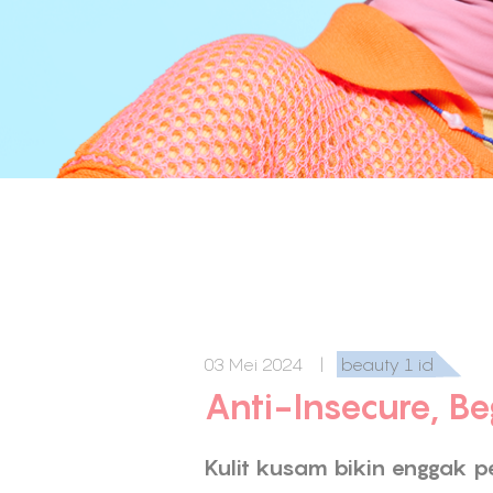
03 Mei 2024 |
beauty 1 id
Anti-Insecure, B
Kulit kusam bikin enggak 