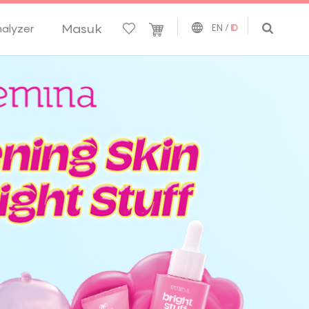
Masuk
nalyzer
EN
/
ID