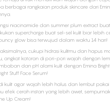
berbagai rangkaian produk skincare dari Emina 
mnya.
ungsi niacinamide dan summer plum extract buat
an supercharge buat sel-sel kulit biar lebih ce
t bouncy glow bisa terwujud dalam waktu 14 hari!
simalnya, cukupi hidrasi kulitmu dan hapus m
alu, angkat kotoran di pori-pori wajah dengan lem
baban dan pH alami kulit dengan Emina Bright S
ght Stuff Face Serum!
i kulit agar wajah lebih halus dan lembut pakai E
 efek cerah instan yang lebih awet, sempurnak
Tone Up Cream!