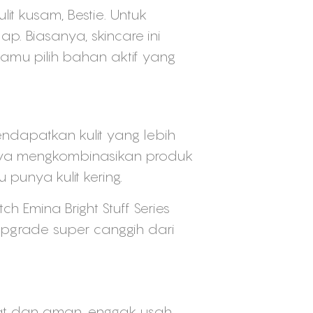
it kusam, Bestie. Untuk
p. Biasanya, skincare ini
kamu pilih bahan aktif yang
ndapatkan kulit yang lebih
hnya mengkombinasikan produk
 punya kulit kering.
h Emina Bright Stuff Series
 upgrade super canggih dari
pat dan aman, enggak usah