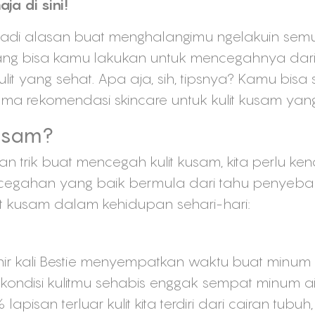
ja di sini!
 jadi alasan buat menghalangimu ngelakuin se
 yang bisa kamu lakukan untuk mencegahnya da
it yang sehat. Apa aja, sih, tipsnya? Kamu bisa s
 rekomendasi skincare untuk kulit kusam yang
Kusam?
dan trik buat mencegah kulit kusam, kita perlu k
egahan yang baik bermula dari tahu penyebabny
t kusam dalam kehidupan sehari-hari:
hir kali Bestie menyempatkan waktu buat minum ai
n kondisi kulitmu sehabis enggak sempat minum ai
pisan terluar kulit kita terdiri dari cairan tubuh,