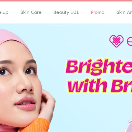
e Up
Skin Care
Beauty 101
Promo
Skin A