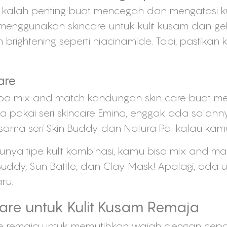
ak kalah penting buat mencegah dan mengatasi kul
menggunakan skincare untuk kulit kusam dan gela
rightening seperti niacinamide. Tapi, pastikan 
are
coba mix and match kandungan skin care buat me
nya pakai seri skincare Emina, enggak ada sala
es sama seri Skin Buddy dan Natura Pal kalau kamu
nya tipe kulit kombinasi, kamu bisa mix and matc
n Buddy, Sun Battle, dan Clay Mask! Apalagi, ada
aru.
re untuk Kulit Kusam Remaja
care remaja untuk memutihkan wajah dengan ce