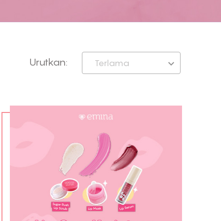
Urutkan:
Terlama