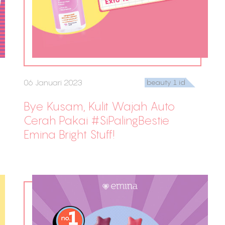
06 Januari 2023
beauty 1 id
Bye Kusam, Kulit Wajah Auto
Cerah Pakai #SiPalingBestie
Emina Bright Stuff!