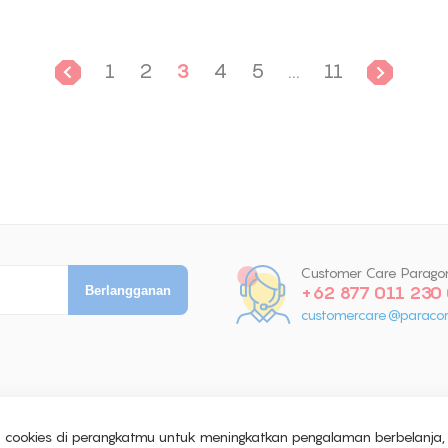
1
2
3
4
5
...
11
Customer Care Parago
+62 877 011 230
customercare@paracor
n cookies di perangkatmu untuk meningkatkan pengalaman berbelanja,