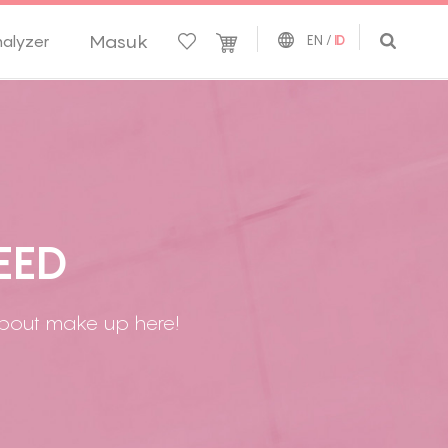
Masuk
nalyzer
EN
/
ID
E
E
D
 about make up here!