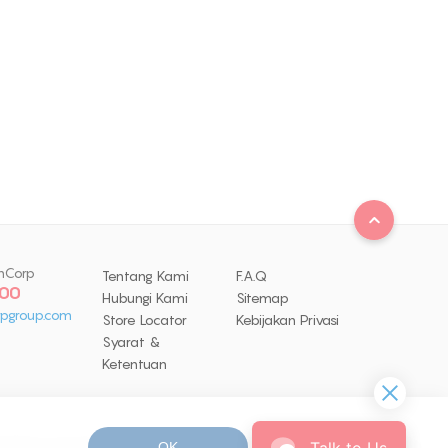
nCorp
Tentang Kami
F.A.Q
 00
Hubungi Kami
Sitemap
pgroup.com
Store Locator
Kebijakan Privasi
Syarat &
Ketentuan
Talk to Us
OK