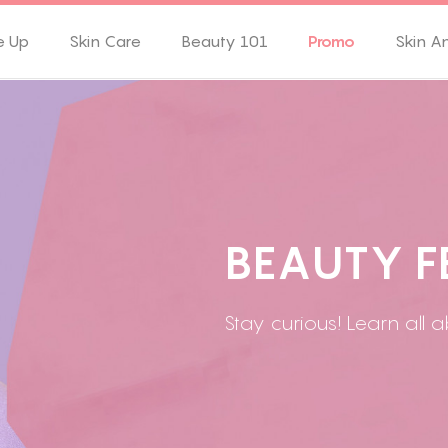
e Up
Skin Care
Beauty 101
Promo
Skin A
B
E
A
U
T
Y
F
Stay curious! Learn all