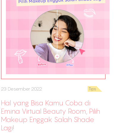
23 Desember 2022
Tips
Hal yang Bisa Kamu Coba di
Emina Virtual Beauty Room, Pilih
Makeup Enggak Salah Shade
Lagi!