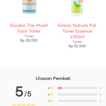
Double The Moist
Emina Natura Pal
Face Toner
Toner Essence
100ml
Toner
Rp 28,000
Toner
Rp 51,500
Ulasan Pembeli
5
5
3
/5
4
0
3
0