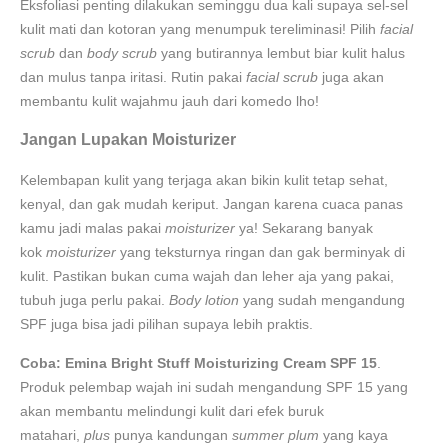
Eksfoliasi penting dilakukan seminggu dua kali supaya sel-sel
kulit mati dan kotoran yang menumpuk tereliminasi! Pilih
facial
scrub
dan
body scrub
yang butirannya lembut biar kulit halus
dan mulus tanpa iritasi. Rutin pakai
facial scrub
juga akan
membantu kulit wajahmu jauh dari komedo lho!
Jangan Lupakan Moisturizer
Kelembapan kulit yang terjaga akan bikin kulit tetap sehat,
kenyal, dan gak mudah keriput. Jangan karena cuaca panas
kamu jadi malas pakai
moisturizer
ya! Sekarang banyak
kok
moisturizer
yang teksturnya ringan dan gak berminyak di
kulit. Pastikan bukan cuma wajah dan leher aja yang pakai,
tubuh juga perlu pakai.
Body lotion
yang sudah mengandung
SPF juga bisa jadi pilihan supaya lebih praktis.
Coba: Emina Bright Stuff Moisturizing Cream SPF 15
.
Produk pelembap wajah ini sudah mengandung SPF 15 yang
akan membantu melindungi kulit dari efek buruk
matahari,
plus
punya kandungan
summer plum
yang kaya