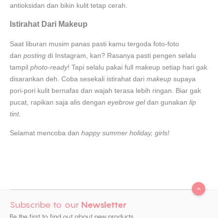
antioksidan dan bikin kulit tetap cerah.
Istirahat Dari Makeup
Saat liburan musim panas pasti kamu tergoda foto-foto
dan
posting
di Instagram, kan? Rasanya pasti pengen selalu
tampil
photo-ready
! Tapi selalu pakai full makeup setiap hari gak
disarankan deh. Coba sesekali istirahat dari
makeup
supaya
pori-pori kulit bernafas dan wajah terasa lebih ringan. Biar gak
pucat, rapikan saja alis dengan
eyebrow gel
dan gunakan
lip
tint.
Selamat mencoba dan
happy summer holiday, girls!
Subscribe to our
Newsletter
Be the first to find out about new products,