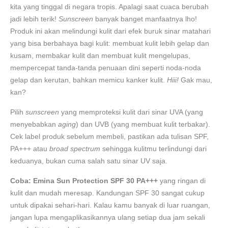
kita yang tinggal di negara tropis. Apalagi saat cuaca berubah
jadi lebih terik!
Sunscreen
banyak banget manfaatnya lho!
Produk ini akan melindungi kulit dari efek buruk sinar matahari
yang bisa berbahaya bagi kulit: membuat kulit lebih gelap dan
kusam, membakar kulit dan membuat kulit mengelupas,
mempercepat tanda-tanda penuaan dini seperti noda-noda
gelap dan kerutan, bahkan memicu kanker kulit.
Hiii!
Gak mau,
kan?
Pilih
sunscreen
yang memproteksi kulit dari sinar UVA (yang
menyebabkan
aging
) dan UVB (yang membuat kulit terbakar).
Cek label produk sebelum membeli, pastikan ada tulisan SPF,
PA+++ atau
broad spectrum
sehingga kulitmu terlindungi dari
keduanya, bukan cuma salah satu sinar UV saja.
Coba: Emina Sun Protection SPF 30 PA+++
yang ringan di
kulit dan mudah meresap. Kandungan SPF 30 sangat cukup
untuk dipakai sehari-hari. Kalau kamu banyak di luar ruangan,
jangan lupa mengaplikasikannya ulang setiap dua jam sekali