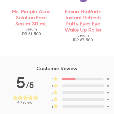
Ms. Pimple Acne
Emina GloRad+
Solution Face
Instant Refresh
Serum 30 mL
Puffy Eyes Eye
Wake Up Roller
Serum
IDR 61,500
Serum
IDR 87,500
Customer Review
5
5
13
/5
4
0
3
0
2
0
4 Review
1
0