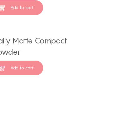
Add to cart
aily Matte Compact
owder
Add to cart