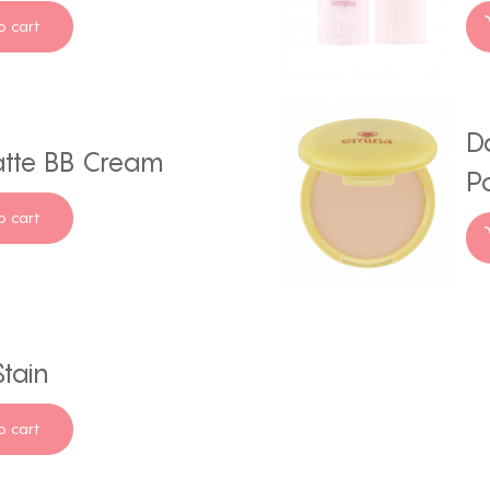
o cart
D
atte BB Cream
P
o cart
tain
o cart