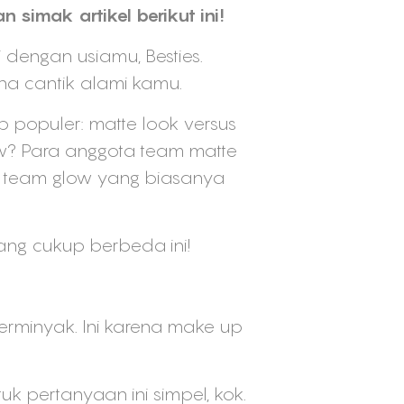
imak artikel berikut ini!
dengan usiamu, Besties.
a cantik alami kamu.
p populer: matte look versus
w? Para anggota team matte
i team glow yang biasanya
ang cukup berbeda ini!
rminyak. Ini karena make up
 pertanyaan ini simpel, kok.