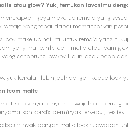
e atau glow? Yuk, tentukan favoritmu dengan s
 menerapkan gaya make up remaja yang sesuai 
k remaja yang tepat dapat memancarkan peson
is look make up natural untuk remaja yang cuku
team yang mana, nih, team matte atau team glo
yang cenderung lowkey. Hal ini agak beda dar
w, yuk kenalan lebih jauh dengan kedua look y
an team matte
atte biasanya punya kulit wajah cenderung be
yamarkan kondisi berminyak tersebut, Besties.
bebas minyak dengan matte look? Jawaban untuk