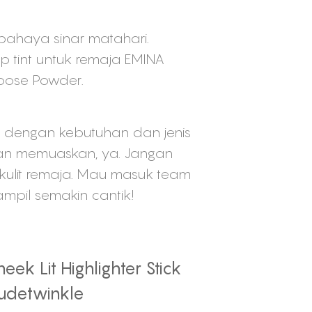
bahaya sinar matahari.
ip tint untuk remaja EMINA
Loose Powder.
ja dengan kebutuhan dan jenis
dan memuaskan, ya. Jangan
kulit remaja. Mau masuk team
mpil semakin cantik!
eek Lit Highlighter Stick
udetwinkle