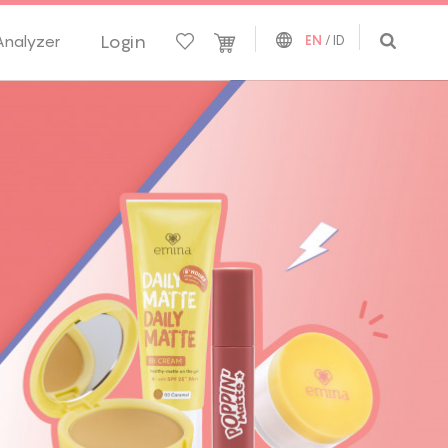
Login
Analyzer
EN
/
ID