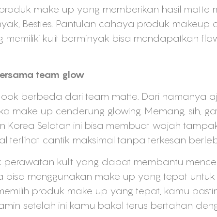
 produk make up yang memberikan hasil matte
k, Besties. Pantulan cahaya produk makeup de
memiliki kulit berminyak bisa mendapatkan flaw
bersama team glow
ook berbeda dari team matte. Dari namanya aja
ka make up cenderung glowing. Memang, sih, g
 Korea Selatan ini bisa membuat wajah tampak
terlihat cantik maksimal tanpa terkesan berleb
perawatan kulit yang dapat membantu mencerah
a bisa menggunakan make up yang tepat unt
 memilih produk make up yang tepat, kamu pas
ijamin setelah ini kamu bakal terus bertahan de