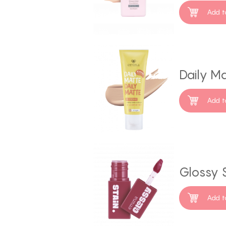
Add t
Daily M
Add t
Glossy S
Add t