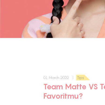
01 March 2022 |
Tips
Team Matte VS 
Favoritmu?