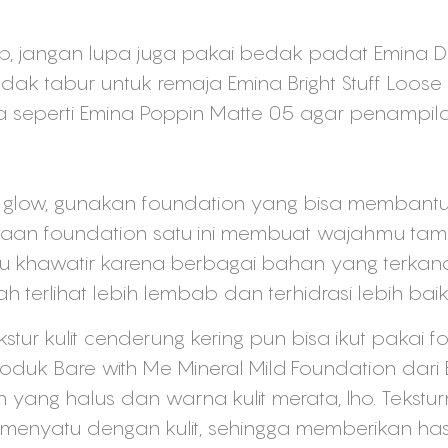
p, jangan lupa juga pakai bedak padat Emina 
ak tabur untuk remaja Emina Bright Stuff Loose 
a seperti Emina Poppin Matte 05 agar penampila
low, gunakan foundation yang bisa membantu kul
unaan foundation satu ini membuat wajahmu ta
rlu khawatir karena berbagai bahan yang terkan
h terlihat lebih lembab dan terhidrasi lebih baik
tur kulit cenderung kering pun bisa ikut pakai fo
uk Bare with Me Mineral Mild Foundation dari E
yang halus dan warna kulit merata, lho. Tekst
 menyatu dengan kulit, sehingga memberikan hasi