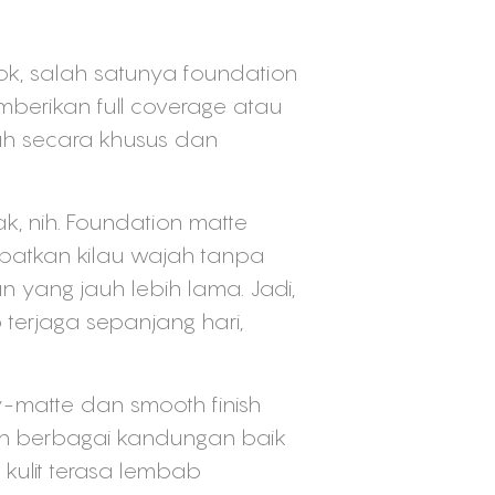
k, salah satunya foundation
mberikan full coverage atau
ah secara khusus dan
ak, nih. Foundation matte
patkan kilau wajah tanpa
n yang jauh lebih lama. Jadi,
erjaga sepanjang hari,
y-matte dan smooth finish
an berbagai kandungan baik
 kulit terasa lembab