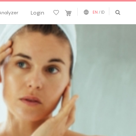
Login
Analyzer
EN
/
ID