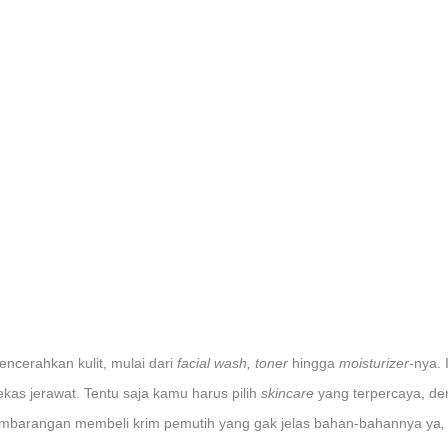
cerahkan kulit, mulai dari
facial wash, toner
hingga
moisturizer-
nya. 
kas jerawat. Tentu saja kamu harus pilih
skincare
yang terpercaya, de
embarangan membeli krim pemutih yang gak jelas bahan-bahannya ya
,