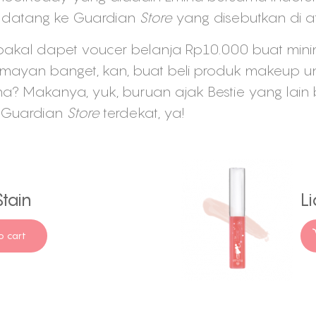
 datang ke Guardian
Store
yang disebutkan di at
bakal dapet voucer belanja Rp10.000 buat min
ayan banget, kan, buat beli produk makeup untuk
ina? Makanya, yuk, buruan ajak Bestie yang lai
i Guardian
Store
terdekat, ya!
tain
Li
o cart