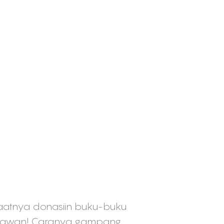
aatnya donasiin buku-buku
elawan! Caranya gampang