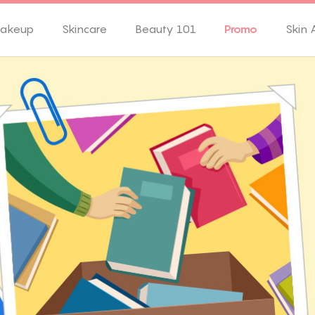
akeup
Skincare
Beauty 101
Promo
Skin 