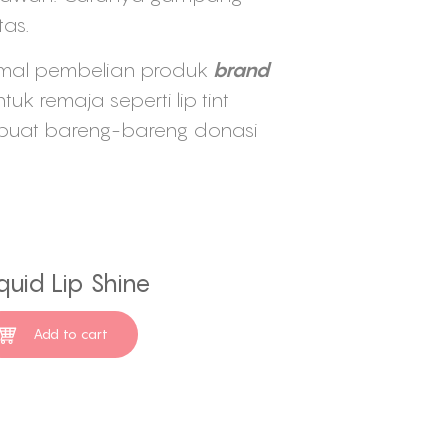
as.
imal pembelian produk
brand
 remaja seperti lip tint
n buat bareng-bareng donasi
quid Lip Shine
Add to cart