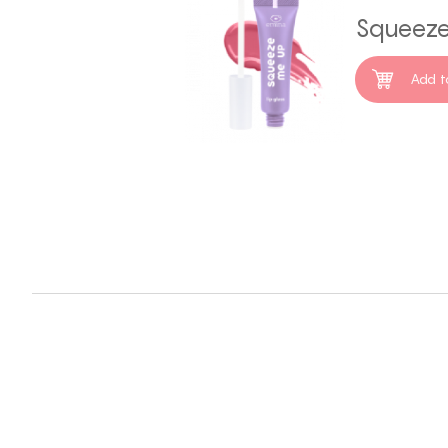
Squeeze
Add t