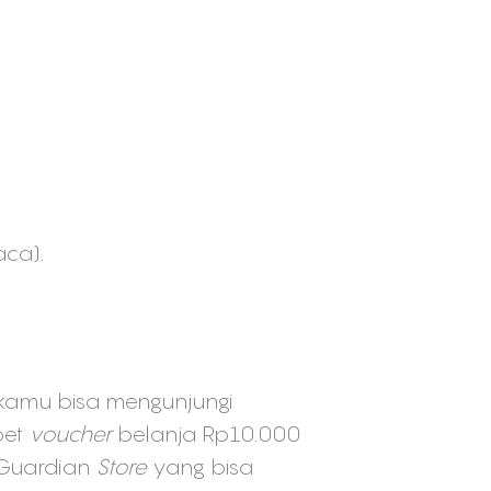
aca).
, kamu bisa mengunjungi
pet
voucher
belanja Rp10.000
 Guardian
Store
yang bisa