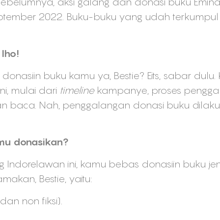
sebelumnya, aksi galang dan donasi buku Emina
eptember 2022. Buku-buku yang udah terkumpul
 lho!
onasiin buku kamu ya, Bestie? Eits, sabar dulu.
i, mulai dari
timeline
kampanye, proses pengga
man baca. Nah, penggalangan donasi buku dila
amu donasikan?
 Indorelawan ini, kamu bebas donasiin buku j
makan, Bestie, yaitu:
dan non fiksi).