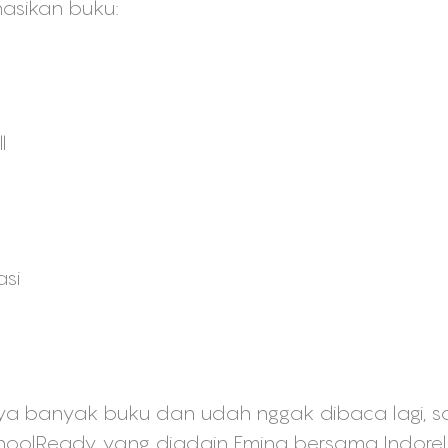
asikan buku:
l
si
nya banyak buku dan udah nggak dibaca lagi, s
oolReady yang diadain Emina bersama Indor